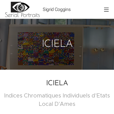
Sigrid Coggins
ICIELA
ICIELA
Indices Chromatiques Individuels d'Etats
Local D'Ames