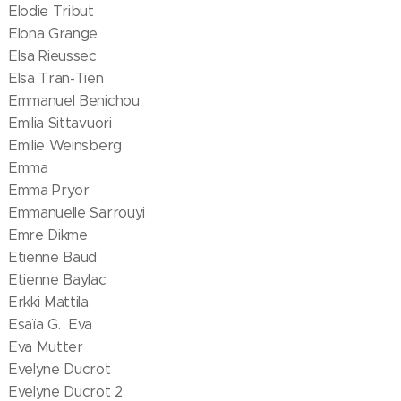
Elodie Tribut
Elona Grange
Elsa Rieussec
Elsa Tran-Tien
Emmanuel Benichou
Emilia Sittavuori
Emilie Weinsberg
Emma
Emma Pryor
Emmanuelle Sarrouyi
Emre Dikme
Etienne Baud
Etienne Baylac
Erkki Mattila
Esaïa G. Eva
Eva Mutter
Evelyne Ducrot
Evelyne Ducrot 2