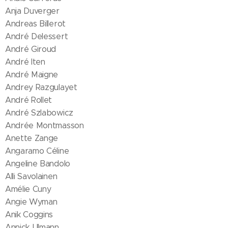
Anja Duverger
Andreas Billerot
André Delessert
André Giroud
André Iten
André Maigne
Andrey Razgulayet
André Rollet
André Szlabowicz
Andrée Montmasson
Anette Zange
Angaramo Céline
Angeline Bandolo
Alli Savolainen
Amélie Cuny
Angie Wyman
Anik Coggins
Annick Ulmann