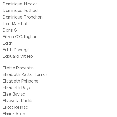
Dominique Nicolas
Dominique Puthod
Dominique Tronchon
Don Marshall
Doris G.
Eileen O'Callaghan
Edith
Edith Duvergé
Edouard Vitiello
Eliette Piacentini
Elisabeth Katte Terrier
Elisabeth Philipone
Elisabeth Royer
Elise Baylac
Elizaveta Kudlik
Elliott Reilhac
Elmire Aron