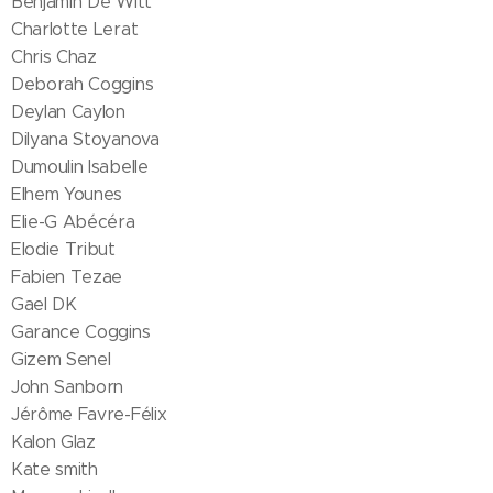
Benjamin De Witt
Charlotte Lerat
Chris Chaz
Deborah Coggins
Deylan Caylon
Dilyana Stoyanova
Dumoulin Isabelle
Elhem Younes
Elie-G Abécéra
Elodie Tribut
Fabien Tezae
Gael DK
Garance Coggins
Gizem Senel
John Sanborn
Jérôme Favre-Félix
Kalon Glaz
Kate smith