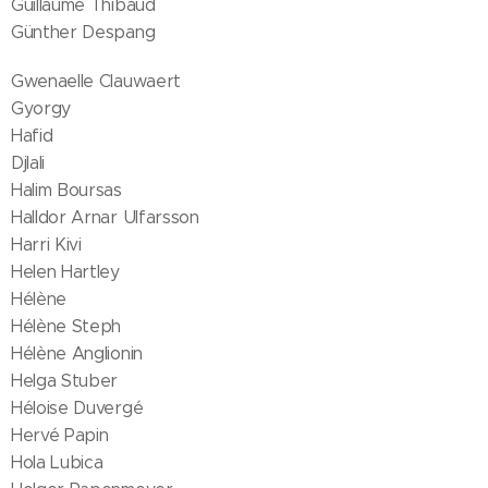
Guillaume Thibaud
Günther Despang
Gwenaelle Clauwaert
Gyorgy
Hafid
Djlali
Halim Boursas
Halldor Arnar Ulfarsson
Harri Kivi
Helen Hartley
Hélène
Hélène Steph
Hélène Anglionin
Helga Stuber
Héloise Duvergé
Hervé Papin
Hola Lubica