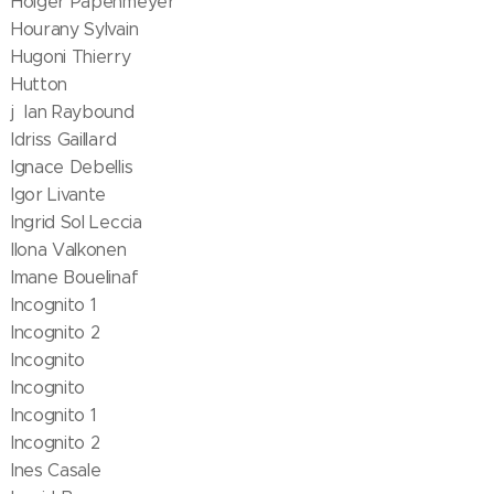
Holger Papenmeyer
Hourany Sylvain
Hugoni Thierry
Hutton
j Ian Raybound
Idriss Gaillard
Ignace Debellis
Igor Livante
Ingrid Sol Leccia
Ilona Valkonen
Imane Bouelinaf
Incognito 1
Incognito 2
Incognito
Incognito
Incognito 1
Incognito 2
Ines Casale