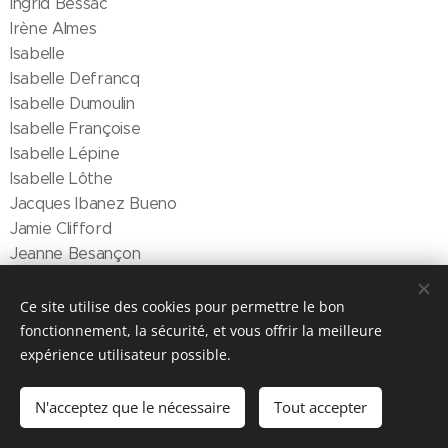
Ingrid Bessac
Irène Almes
Isabelle
Isabelle Defrancq
Isabelle Dumoulin
Isabelle Françoise
Isabelle Lépine
Isabelle Lôthe
Jacques Ibanez Bueno
Jamie Clifford
Jeanne Besançon
Jean-Claude Pernici
Jean-Marc Belleville
Ce site utilise des cookies pour permettre le bon
Jean-Daniel Berclaz
fonctionnement, la sécurité, et vous offrir la meilleure
Jean-Daniel Berclaz 2
expérience utilisateur possible.
Jean-Denis Frater
Jean-Pierre
N'acceptez que le nécessaire
Tout accepter
Jean-Pierre Montmasson