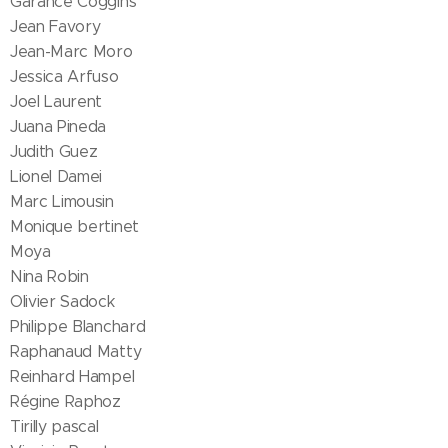
Garance Coggins
Jean Favory
Jean-Marc Moro
Jessica Arfuso
Joel Laurent
Juana Pineda
Judith Guez
Lionel Damei
Marc Limousin
Monique bertinet
Moya
Nina Robin
Olivier Sadock
Philippe Blanchard
Raphanaud Matty
Reinhard Hampel
Régine Raphoz
Tirilly pascal