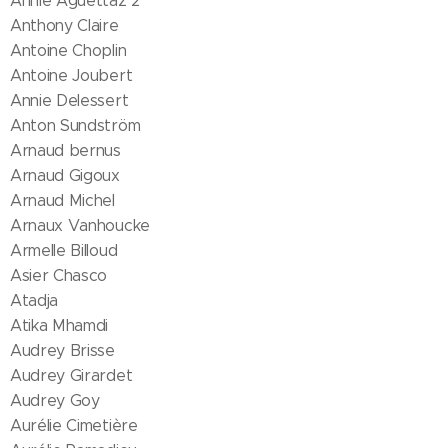
Annie Aguettaz 2
Anthony Claire
Antoine Choplin
Antoine Joubert
Annie Delessert
Anton Sundström
Arnaud bernus
Arnaud Gigoux
Arnaud Michel
Arnaux Vanhoucke
Armelle Billoud
Asier Chasco
Atadja
Atika Mhamdi
Audrey Brisse
Audrey Girardet
Audrey Goy
Aurélie Cimetière